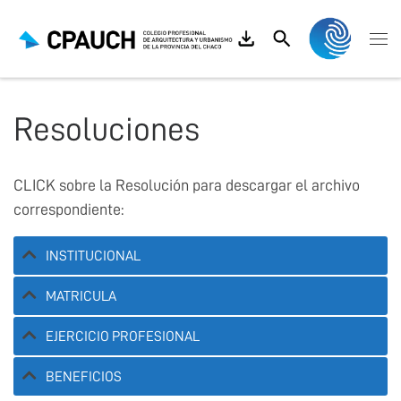
Saltar al contenido
Search
Me
Resoluciones
CLICK sobre la Resolución para descargar el archivo
correspondiente:
INSTITUCIONAL
MATRICULA
EJERCICIO PROFESIONAL
BENEFICIOS