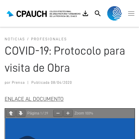
Saltar al contenido
Search
Me
NOTICIAS
PROFESIONALES
COVID-19: Protocolo para
visita de Obra
por
Prensa
|
Publicada
08/04/2020
ENLACE AL DOCUMENTO
Página
/
Zoom
1
29
100%