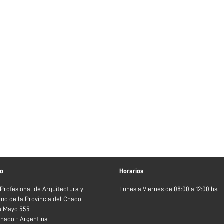
to
Horarios
 Profesional de Arquitectura y
Lunes a Viernes de 08:00 a 12:00 hs.
mo de la Provincia del Chaco
de Mayo 555
Chaco - Argentina