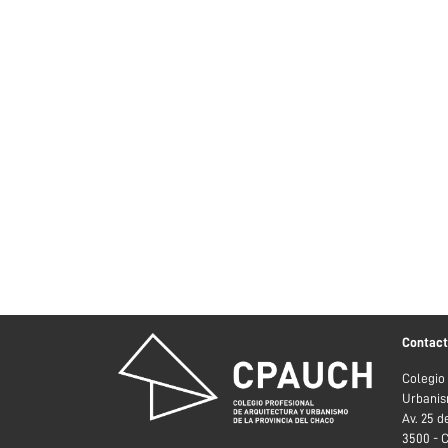
Contac
Colegio
Urbanis
Av. 25 
3500 - 