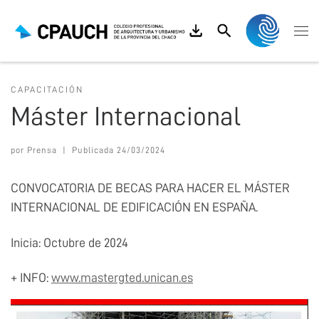
Saltar al contenido
Search
Me
CAPACITACIÓN
Máster Internacional
por
Prensa
|
Publicada
24/03/2024
CONVOCATORIA DE BECAS PARA HACER EL MÁSTER
INTERNACIONAL DE EDIFICACIÓN EN ESPAÑA.
Inicia: Octubre de 2024
+ INFO:
www.mastergted.unican.es