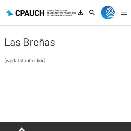
Saltar al contenido
Search
Me
Las Breñas
[wpdatatable id=4]