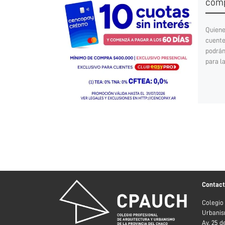
comp
Quiene
cuente
podrán
para l
Contac
Colegio
Urbanis
Av. 25 