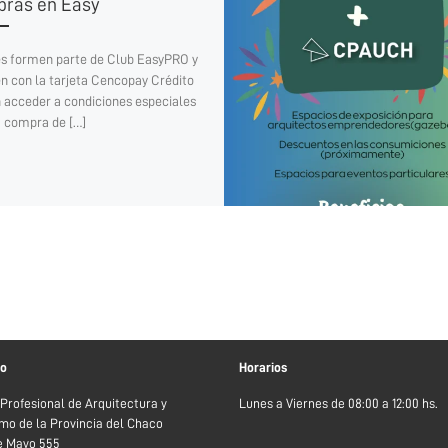
ras en Easy
s formen parte de Club EasyPRO y
n con la tarjeta Cencopay Crédito
 acceder a condiciones especiales
a compra de […]
to
Horarios
 Profesional de Arquitectura y
Lunes a Viernes de 08:00 a 12:00 hs.
mo de la Provincia del Chaco
de Mayo 555