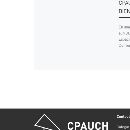
CPAU
BIEN
En una
el NBC
Espaci
Conver
Contac
Colegio