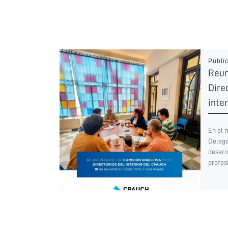
Publi
Reun
Direc
inte
En el 
Delega
desarr
profesi