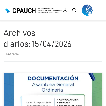
Saltar al contenido
Search
Me
Archivos
diarios:
15/04/2026
1 entrada
Ya se encuentra disponible la documentación para tratar en la
Asamblea General Ordinaria 2026