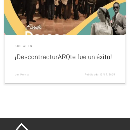
DescontracturARQte.
SOCIALES
¡DescontracturARQte fue un éxito!
por
Prensa
Publicada
10/07/2025