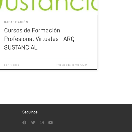
http://delosarquitectos.com.ar/wp-
content/uploads/2024/02/CapacitacionCursoVentasPD
F06.pdf 2) Gestión de Clientes […]
CAPACITACIÓN
Cursos de Formación
Profesional Virtuales | ARQ
SUSTANCIAL
por
Prensa
Publicada
15/05/2024
Seguinos