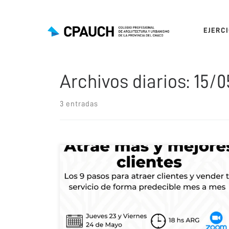
Saltar al contenido
EJERC
Archivos diarios:
15/0
3 entradas
Taller Online diseñado específicamente para
Arquitectos, con el objetivo de proporcionar
herramientas y estrategias esenciales para atraer
más y mejores clientes en el contexto actual del
mercado. Detalles del Taller: – Fechas: Jueves 23 y
Viernes 24 de Mayo – Horario: De 18:00 a 20:00 hs –