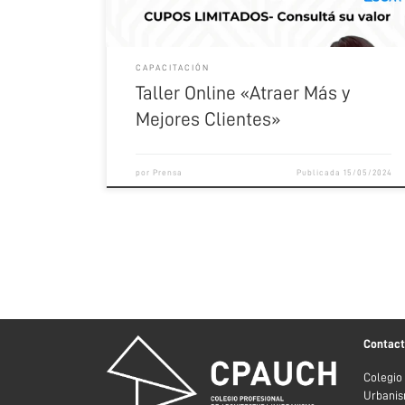
Modalidad: Virtual en Vivo […]
CAPACITACIÓN
Taller Online «Atraer Más y
Mejores Clientes»
por
Prensa
Publicada
15/05/2024
Contac
Colegio
Urbanis