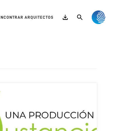
Search
ENCONTRAR ARQUITECTOS
1) Presupuestos que cierran Ventas; Brindar
estrategias de construcción, articulación y
enunciación de documentos de cotización (que
empaticen con el núcleo de valor percibido por el
Comitente) para facilitar la comprensión y
participación del mismo en la etapa de proyecto y así
acelerar la contratación de servicios profesionales.