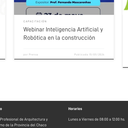
de mayo a las 10.30hs (ARG). […]
CAPACITACIÓN
Webinar Inteligencia Artificial y
Robótica en la construcción
por
Prensa
Publicada
15/05/2024
to
Horarios
 Profesional de Arquitectura y
Lunes a Viernes de 08:00 a 12:00 hs.
mo de la Provincia del Chaco