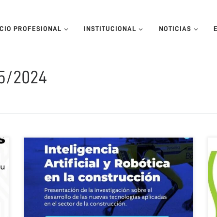
ICIO PROFESIONAL
INSTITUCIONAL
NOTICIAS
5/2024
La Red de Innovación y Productividad en la
Construcción (INCONET) de la Federación
Interamericana de la Industria de la Construcción,
invita a participar de este webinar en el que el Prof.
Fernando Mascarenhas presentará una investigación
sobre las nuevas tecnologías aplicadas al sector. 23